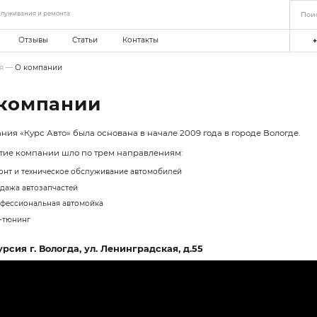
еть станций технического обслуживания и ремонта
мпании
Акции
Отзывы
Статьи
Главная
—
О компании
О компании
Компания «Курс Авто» была основан
Развитие компании шло по трем н
Ремонт и техническое обслуживани
Продажа автозапчастей
Профессиональная автомойка
Чип-тюнинг