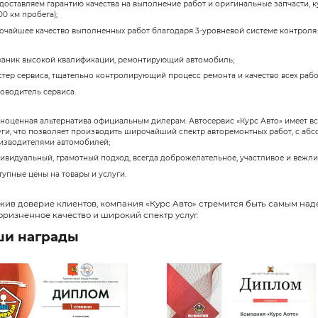
Расширение компании и завоевание
пополняющийся склад качественных
проведения ремонта автозапчасти 
В 2013 году компания «Курс Авто» 
автомобилей российского производ
Mercedes, BMW и Audi.
В начале 2018 года компания «Кур
обслуживания и ремонта.
В настоящее время компания «Курс
полный спектр сертифицированных
частности, в автосервисе компани
Ford, Toyota, Hyundai, Nissan, Renault
Кроме того, на данный момент, «К
BMW, Audi, Volkswagen, Ford, Toyota
наименований автозапчастей и это
В услуги компании также входит 