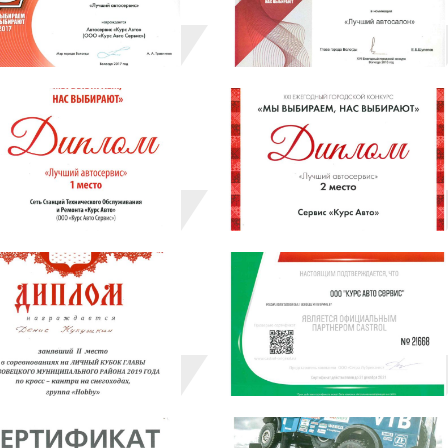
оборудованием, с соблюдением всех
автосалона.
В дружной и ответственной команд
повышают свой профессиональный 
Преимущества нашег
Удобное место расположения;
Мы работаем ежедневно с 9:00 до 21:
Автомобиль можно оставить в пятни
выгодным для организаций, т.к. и
Прием автомобилей на эвакуаторе д
Предоставляем гарантию качества н
30000 км пробега);
Высочайшее качество выполненных р
Механик высокой квалификации, р