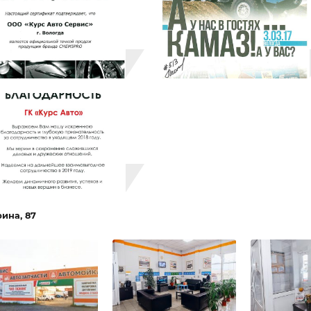
Мастер сервиса, тщательно контро
Руководитель сервиса.
Полноценная альтернатива официал
услуги, что позволяет производить
производителями автомобилей;
Индивидуальный, грамотный подход,
Доступные цены на товары и услуги.
Заслужив доверие клиентов, комп
безукоризненное качество и широк
Наши награды