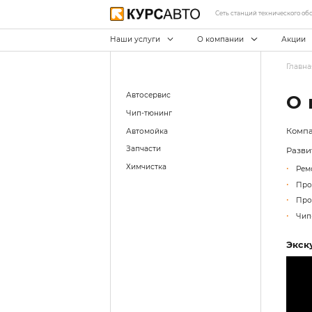
С
Наши услуги
О ко
Автосервис
Чип-тюнинг
Автомойка
Запчасти
Химчистка