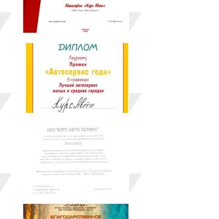
 технических норм, чтобы автомобиль клиента выгл
е «Курс Авто» трудится 60 квалифицированных сп
уровень и проходят ежегодную аттестацию.
о автосервиса
00 ч.;
цу на выполнение ремонта, а забрать в понедельник. Д
х представители значительно СОКРАТЯТ ВРЕМЯ вынужден
аже в ночное время;
а выполнение работ и оригинальные запчасти, купленны
абот благодаря 3-уровневой системе контроля:
емонтирующий автомобиль;