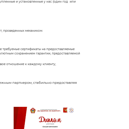
 ею устойчивого значимого места на рынке, позвол
 автозапчастей, что существенно ускоряло работу
клиент мог купить прямо на месте по доступным ц
вышла на уровень, когда специалисты могли оказыв
ства и иномарок средней ценовой категории, но и
с Авто» открыла для своих клиентов вторую соврем
 Авто» заняла одно из ведущих положений на рын
 услуг по обслуживанию автомобилей производст
и производится специализированный ремонт авто ма
.
урс Авто» может предложить широкий ассортимент з
, Hyundai, Nissan, Renault, Chevrolet, ВАЗ. В налич
т список постоянно пополняется.
профессиональная автомойка и химчистка салона,