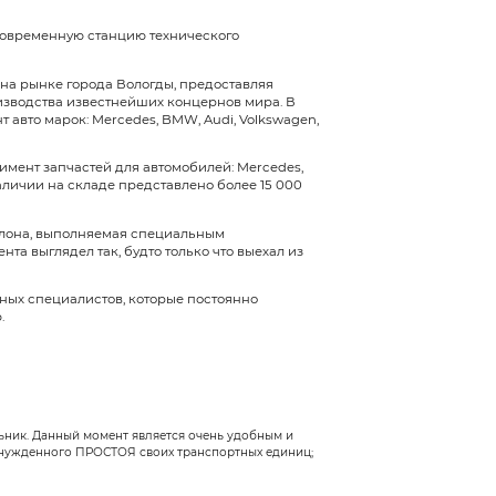
с Авто» специализировалась на ремонтных работах
 автосервис отличался качеством обслуживания и 
развиваться и увеличивать список предлагаемых у
х мог производить автосервис. Проводилась серти
билей, также шло непрерывное повышение квалиф
предоставляемых услуг по ремонту автомобилей и
подготовку и аттестацию, специалисты автосервиса
ческое обслуживание автомобилей таких марок, ка