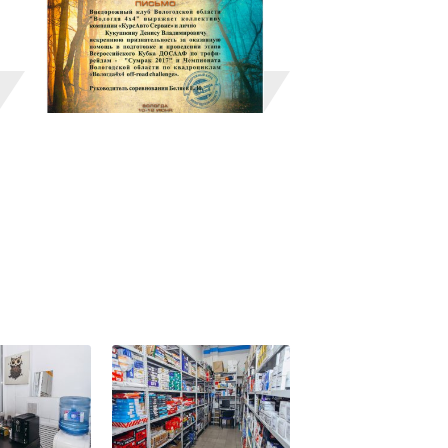
лирующий процесс ремонта и качество всех работ, пров
ьным дилерам. Автосервис «Курс Авто» имеет все требу
 широчайший спектр авторемонтных работ, с абсолютны
 всегда доброжелательное, участливое и вежливое отн
ания «Курс Авто» стремится быть самым надежным 
ий спектр услуг.