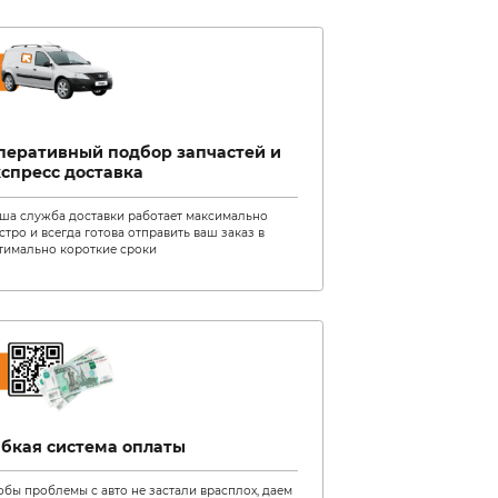
то машина будет выдавать ошибки, перей
расход бензина или дизеля станет больше
Попытки исправить ситуацию самостоятел
приводит к неправильному приготовлению 
увеличивает расход бензина и снижает м
Отключение лямбда-зонда
Правильного отключение ДК2 можно дост
подходе. «Курс Авто» предлагает услугу 
мастера и индивидуальный подход – пре
работаем с разными марками авто, а цен
оперативно.
У нас можно заказать широкий спектр усл
техобслуживание транспорта. Если вас не
выдает ошибки, лучше сразу обратиться в
проблему, тем дешевле это обойдется.