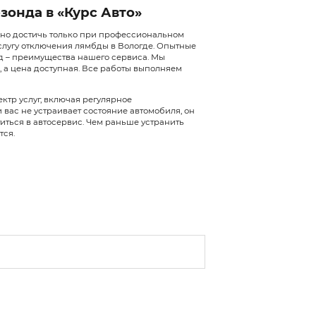
Когда лямбда-зонд меша
Если в автомобиле лямбда-зонд выходит и
отключают. Сделать это можно при помощ
будет функционировать по табличным да
программное отключение датчика кислоро
необходимо, если ТС переоборудуют на га
Второй лямбда-зонд так же отключают, ко
катализатором. Если ДК2 просто удалить 