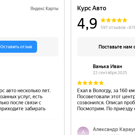
оты и запчасти 30
На рынке с 
К вашим услугам 
постов автомоек
арантии можно
е
имент
Работаем о