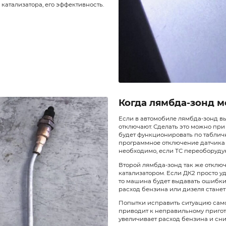
а, дизеля. Проверка происходит по остаточному
выхлопах автомобиля. Применение лямбда-зондов –
тягивание уровня токсичности выхлопных газов к н
ние датчика кислорода в Вологде можно в сервис
оизводители транспортных средств устанавливают
, у которых точность ниже. В других машинах прим
осные приспособления. Существует несколько
азным количеством проводов, с дополнительным
а-зондов в автомобиле как правило два: управляющ
тализатора. Задача элемента – передавать данные 
лиза смеси, корректной подачи топлива, нормиро
еский монтируют после катализатора. По полученн
оценивает состояние катализатора, его эффективно