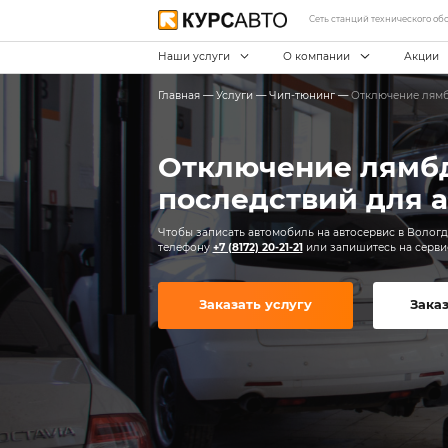
С
Наши услуги
О ко
Главная
—
Услуги
—
Чип-тю
Отключен
последств
Чтобы записать автомобиль 
телефону
+7 (8172) 20-21-21
и
Заказать услугу