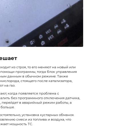
 это
ормам
е
еняют
ий и
в
вания
ым
сть.