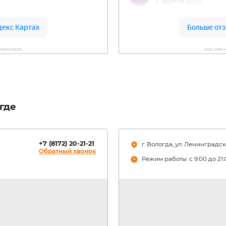
ее 15 тыс. наименований
Автосервис работ
то позволяет выполнять
каждый клиент п
официальных до