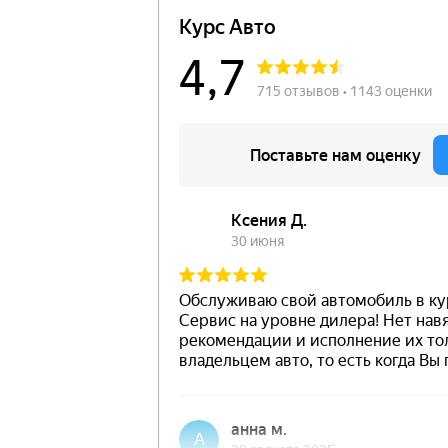
Гарантия на раб
тыс. км или 1 год
Подробнее с условия г
ознакомиться по ссылк
Большой ассорт