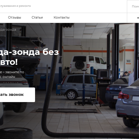
еть станций технического обслуживания и ремонта
мпании
Акции
Отзывы
Статьи
нинг
—
Отключение лямбда-зонда
ие лямбда-зонда бе
ий для авто!
на автосервис в Вологде – звоните по
ли запишитесь на сервис онлайн
Заказать звонок