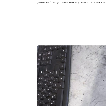
воздушной смеси: бензин
количеству кислорода в 
забота об экологии, под
Евро. Выполнить отключе
«Курс Авто».
Виды элементов
В некоторых моделях пр
узкополосные устройства
более точные широкопол
модификаций зондов с р
подогревом и т.д. Лямбд
диагностический.
Первый установлен до ка
блок управления для ана
его расхода. Диагностич
данным блок управления 